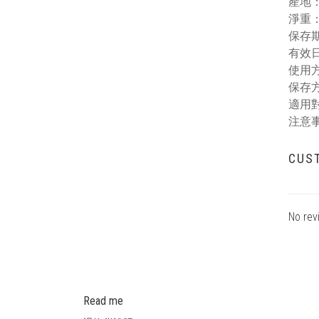
產地
淨重：
保存期
有效
使用
保存
適用
注意
CUS
No rev
Read me