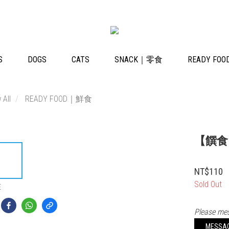
S
DOGS
CATS
SNACK｜零食
READY F
 All
READY FOOD｜鮮食
【饌食 
NT$110
Sold Out
E
Please mes
MESSA