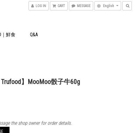
LOG IN
CART
MESSAGE
English
OOD｜鮮食
Q&A
Trufood】MooMoo骰子牛60g
sage the shop owner for order details.
GE