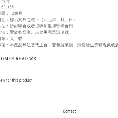
：台灣
60g±5%
限：12個月
日期：標示於外包裝上（西元年、月、日）
方法：拆封即食或者捏碎加溫拌乾糧食用
方法：置於乾燥處、未食用完畢請冷藏
對象：犬、貓
事項：本產品無法替代主食。若包裝破損、漲袋發生質變現象或
TOMER REVIEWS
iew for this product
Contact