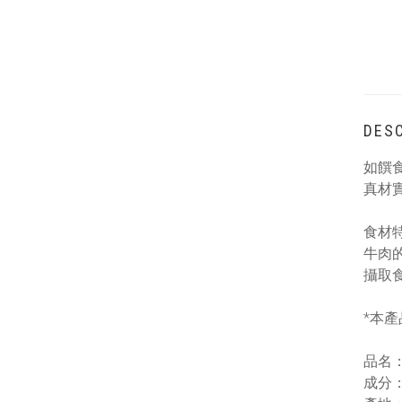
DESC
如饌
真材
食材
牛肉
攝取
*本
品名：
成分