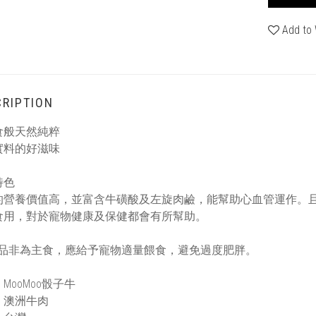
Add to 
RIPTION
食般天然純粹
實料的好滋味
特色
的營養價值高，並富含牛磺酸及左旋肉鹼，能幫助心血管運作。
食用，對於寵物健康及保健都會有所幫助。
產品非為主食，應給予寵物適量餵食，避免過度肥胖。
MooMoo骰子牛
：澳洲牛肉