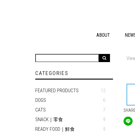
ABOUT
NEW
View
CATEGORIES
FEATURED PRODUCTS
12
DOGS
6
CATS
7
SHAR
SNACK｜零食
9
READY FOOD｜鮮食
9