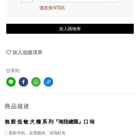
優惠價 NT$35
加入購物車
加入追蹤清單
分享到
商品描述
無 榖 低 敏 犬 糧 系 列『海陸總匯』口 味
〉新鮮羊肉、去骨雞肉、深海鮭魚