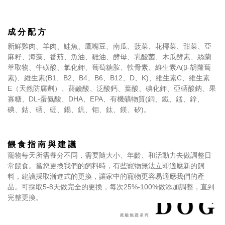
成 分 配 方
新鮮雞肉、羊肉、鮭魚、鷹嘴豆、南瓜、菠菜、花椰菜、甜菜、亞
麻籽、海藻、番茄、魚油、雞油、酵母、乳酸菌、木瓜酵素、絲蘭
萃取物、牛磺酸、氯化鉀、葡萄糖胺、軟骨素、維生素A(β-胡蘿蔔
素)、維生素(B1、B2、B4、B6、B12、D、K)、維生素C、維生素
E（天然防腐劑）、菸鹼酸、泛酸鈣、葉酸、碘化鉀、亞硒酸鈉、果
寡糖、DL-蛋氨酸、DHA、EPA、有機礦物質(銅、鐵、錳、鋅、
碘、鈷、硒、硼、錫、釩、钼、鈦、鎂、矽)。
餵 食 指 南 與 建 議
寵物每天所需養分不同，需要隨大小、年齡、和活動力去做調整日
常餵食。當您更換我們的飼料時，有些寵物無法立即適應新的飼
料，建議採取漸進式的更換，讓家中的寵物更容易適應我們的產
品。可採取5-8天做完全的更換，每次25%-100%做添加調整，直到
完整更換。