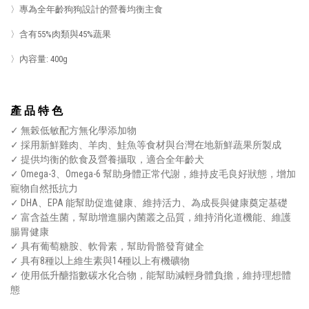
〉專為全年齡狗狗設計的營養均衡主食
〉含有55%肉類與45%蔬果
〉內容量: 400g
產 品 特 色
✓ 無榖低敏配方無化學添加物
✓ 採用新鮮雞肉、羊肉、鮭魚等食材與台灣在地新鮮蔬果所製成
✓ 提供均衡的飲食及營養攝取，適合全年齡犬
✓ Omega-3、Omega-6 幫助身體正常代謝，維持皮毛良好狀態，增加
寵物自然抵抗力
✓ DHA、EPA 能幫助促進健康、維持活力、為成長與健康奠定基礎
✓ 富含益生菌，幫助增進腸內菌叢之品質，維持消化道機能、維護
腸胃健康
✓ 具有葡萄糖胺、軟骨素，幫助骨骼發育健全
✓ 具有8種以上維生素與14種以上有機礦物
✓ 使用低升醣指數碳水化合物，能幫助減輕身體負擔，維持理想體
態