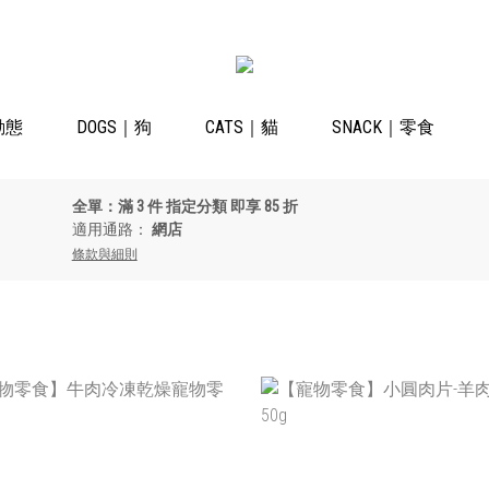
動態
DOGS｜狗
CATS｜貓
SNACK｜零食
全單：滿 3 件 指定分類 即享 85 折
適用通路：
網店
條款與細則