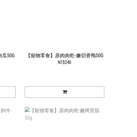
瓜50G
【寵物零食】原肉肉乾-嫩切香鴨50G
NT$240