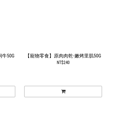
牛50G
【寵物零食】原肉肉乾-嫩烤里肌50G
NT$240