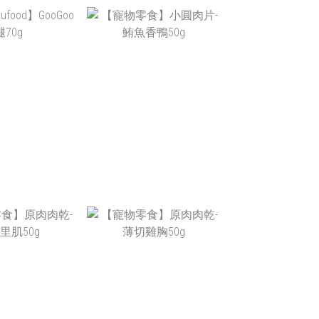
RUFOOD】火筋
【饌食 TRUFOOD】
火雞筋)70G
MOOMOO條70G
T$110
NT$99
TRUFOOD】
【寵物零食】小圓肉片-
GOO腿70G
鮪魚香鴨50G
NT$65
NT$240