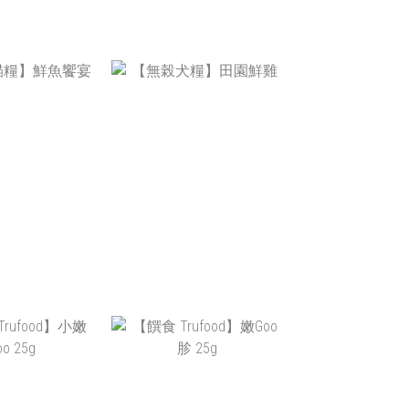
食】小圓肉片-
【寵物零食】原肉肉乾-
南瓜50G
嫩切香鴨50G
T$240
NT$240
糧】鮮魚饗宴
【無榖犬糧】田園鮮雞
$4,200
NT$3,760
0 ~ NT$3,000
NT$880 ~ NT$3,000