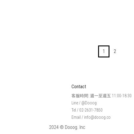
物零食】小圓肉片-
【寵物零食】原肉肉乾-
【寵物零
番薯嫩雞50G
鮮草飼牛50G
嫩烤
1
2
NT$240
NT$240
N
Contact
客服時間: 週一至週五 11:00-18:30
Line / @Dooog
Tel / 02-2631-7850
Email / info@dooog.co
2024 © Dooog. Inc