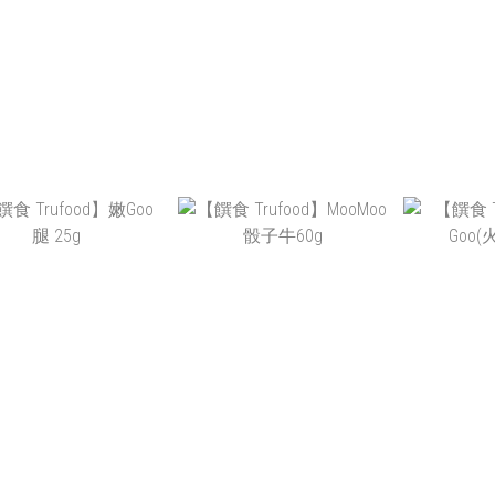
無榖犬糧】原野羊肉
【MODKAT】LITTER BOX
【饌食 T
5 LB
貓砂盆
MO
NT$1,140
NT$4,000
NT$960
NT$2,580